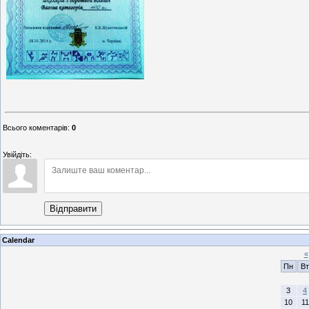
Всього коментарів
:
0
Увійдіть:
Відправити
Calendar
«
Пн
Вт
3
4
10
11