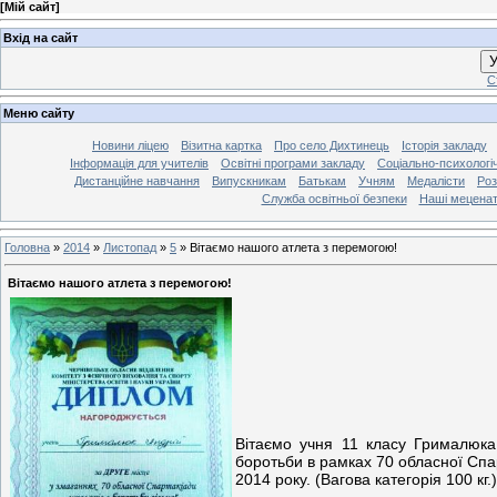
[
Мій сайт
]
Вхід на сайт
У
С
Меню сайту
Новини ліцею
Візитна картка
Про село Дихтинець
Історія закладу
Інформація для учителів
Освітні програми закладу
Соціально-психологі
Дистанційне навчання
Випускникам
Батькам
Учням
Медалісти
Роз
Служба освітньої безпеки
Наші мецена
Головна
»
2014
»
Листопад
»
5
»
Вітаємо нашого атлета з перемогою!
Вітаємо нашого атлета з перемогою!
Вітаємо учня 11 класу Грималюка 
боротьби в рамках 70 обласної Спар
2014 року. (Вагова категорія 100 кг