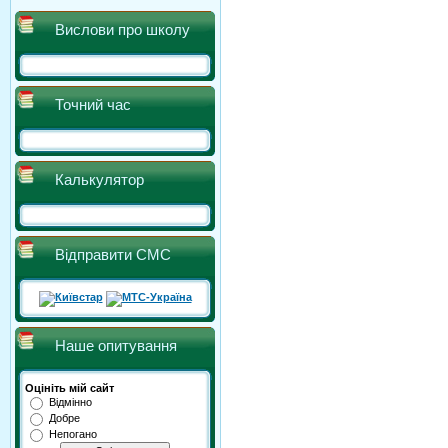
Вислови про школу
Точний час
Калькулятор
Відправити СМС
Наше опитування
Оцініть мій сайт
Відмінно
Добре
Непогано