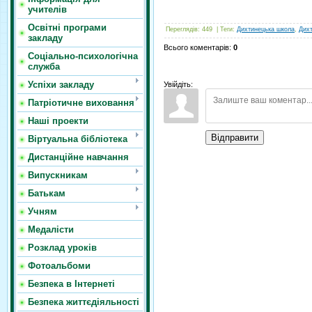
учителів
Освітні програми
Переглядів
:
449
|
Теги
:
Дихтинецька школа
,
Дих
закладу
Всього коментарів
:
0
Соціально-психологічна
служба
Успіхи закладу
Увійдіть:
Патріотичне виховання
Наші проекти
Відправити
Віртуальна бібліотека
Дистанційне навчання
Випускникам
Батькам
Учням
Медалісти
Розклад уроків
Фотоальбоми
Безпека в Інтернеті
Безпека життєдіяльності