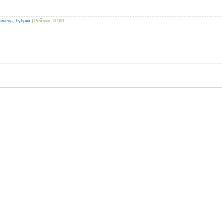
тинець
,
бубряк
|
Рейтинг
:
0.0
/
0