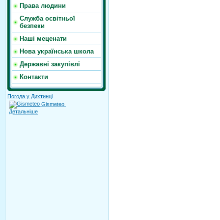
Права людини
Служба освітньої
безпеки
Наші меценати
Нова українська школа
Державні закупівлі
Контакти
Погода у Дихтинці
Gismeteo
Детальніше