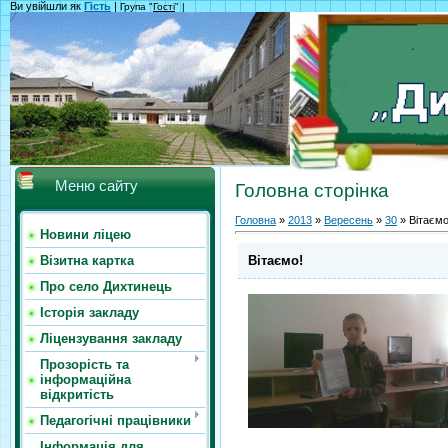
Ви увійшли як
Гість
|
Група "
Гості
" |
Меню сайту
Головна сторінка
Головна
»
2013
»
Вересень
»
30
» Вітаємо
Новини ліцею
Вітаємо!
Візитна картка
Про село Дихтинець
Історія закладу
Ліцензування закладу
Прозорість та
інформаційна
відкритість
Педагогічні працівники
Інформація для