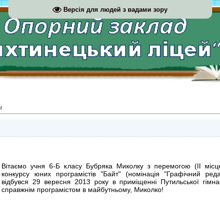
Версія для людей з вадами зору
!
Вітаємо учня 6-Б класу Бубряка Миколку з перемогою (ІІ місц
конкурсу юних програмістів "Байт" (номінація "Графічний реда
відбувся 29 вересня 2013 року в приміщенні Путильської гімназ
справжнім програмістом в майбутньому, Миколко!