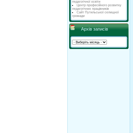
педагогічної освіти
Центр професійного розвитку
педагогічних працівників
Сайт Путильської селищної
громади
Архів записів