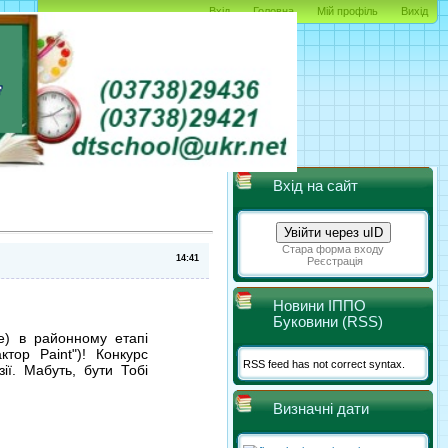
Вхід
Головна
Мій профіль
Вихід
Вхід на сайт
Увійти через uID
Стара форма входу
Реєстрація
Новини ІППО
Буковини (RSS)
е) в районному етапі
ктор Paint")! Конкурс
RSS feed has not correct syntax.
ії. Мабуть, бути Тобі
Визначні дати