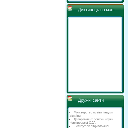
Дихтинець на мапі
Дружні сайти
Міністерство освіти і науки
України
Департамент освіти і науки
Чернівецької ОДА
Інститут післядипломної