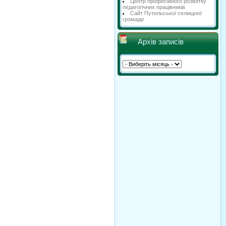
Центр професійного розвитку
педагогічних працівників
Сайт Путильської селищної
громади
Архів записів