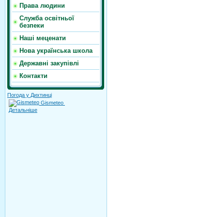
Права людини
Служба освітньої
безпеки
Наші меценати
Нова українська школа
Державні закупівлі
Контакти
Погода у Дихтинці
Gismeteo
Детальніше