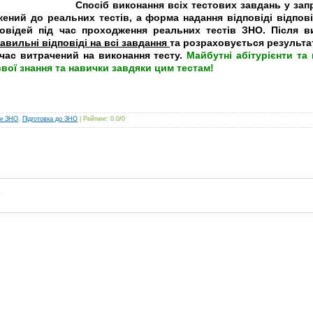
Спосіб виконання всіх тестових завдань у запр
ений до реальних тестів, а форма надання відповіді відпов
дповідей під час проходження реальних тестів ЗНО.
Після в
авильні відповіді на всі завдання
та розраховується результа
 час витрачений на виконання тесту.
Майбутні абітурієнти та
ої знання та навички завдяки цим тестам!
ти ЗНО
,
Підготовка до ЗНО
|
Рейтинг
:
0.0
/
0