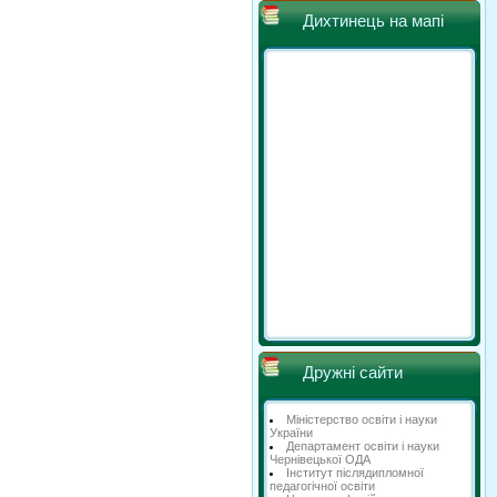
Дихтинець на мапі
Дружні сайти
Міністерство освіти і науки
України
Департамент освіти і науки
Чернівецької ОДА
Інститут післядипломної
педагогічної освіти