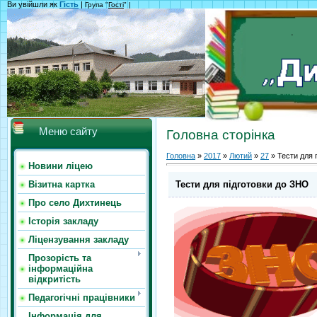
Ви увійшли як
Гість
|
Група "
Гості
" |
Меню сайту
Головна сторінка
Головна
»
2017
»
Лютий
»
27
» Тести для 
Новини ліцею
Тести для підготовки до ЗНО
Візитна картка
Про село Дихтинець
Історія закладу
Ліцензування закладу
Прозорість та
інформаційна
відкритість
Педагогічні працівники
Інформація для