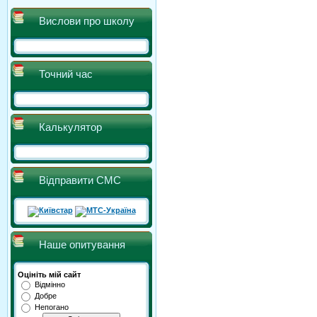
Вислови про школу
Точний час
Калькулятор
Відправити СМС
Наше опитування
Оцініть мій сайт
Відмінно
Добре
Непогано