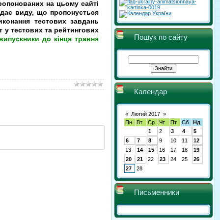
опонованих на цьому сайті
ідає виду, що пропонується
иконання тестових завдань
т у тестових та рейтингових
Пошук по сайту
 випускники до кінця травня
Календар
«
Лютий 2017
»
Пн
Вт
Ср
Чт
Пт
Сб
Нд
1
2
3
4
5
6
7
8
9
10
11
12
13
14
15
16
17
18
19
20
21
22
23
24
25
26
27
28
Письменники