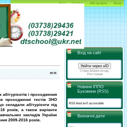
Вхід
Головна
Мій профіль
Вихід
Вхід на сайт
Увійти через uID
Стара форма входу
Реєстрація
Новини ІППО
Буковини (RSS)
 абітурієнтів і проходження
е в
проходженні тестів ЗНО
RSS feed isn't accessible
що складали абітурієнти під
16 років, а також варіанти
авчальних закладів України
Визначні дати
ння 2009-2016 років.