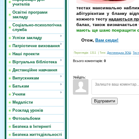
учителів
тестах максимально наближ
Освітні програми
абітурієнтам у бланку ві
закладу
кожного тесту
надаються пр
балах, також визначається
Соціально-психологічна
служба
мають ще шанс покращити св
Успіхи закладу
Отож,
Вам сюди!
Патріотичне виховання
Переглядів
:
1311
|
Теги
:
Дихтинецька ЗОШ
,
Тес
Наші проекти
Всього коментарів
:
0
Віртуальна бібліотека
Дистанційне навчання
Увійдіть:
Випускникам
Батькам
Учням
Відправити
Медалісти
Розклад уроків
Фотоальбоми
Безпека в Інтернеті
Безпека життєдіяльності