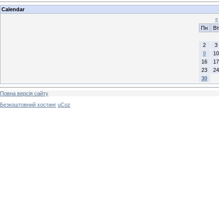
Calendar
«
Пн
Вт
2
3
9
10
16
17
23
24
30
Повна версія сайту
Безкоштовний хостинг
uCoz