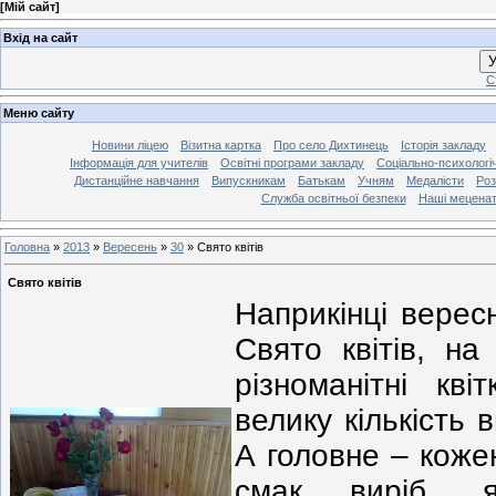
[
Мій сайт
]
Вхід на сайт
У
С
Меню сайту
Новини ліцею
Візитна картка
Про село Дихтинець
Історія закладу
Інформація для учителів
Освітні програми закладу
Соціально-психологі
Дистанційне навчання
Випускникам
Батькам
Учням
Медалісти
Роз
Служба освітньої безпеки
Наші мецена
Головна
»
2013
»
Вересень
»
30
»
Свято квітів
Свято квітів
Наприкінці верес
Свято квітів, н
різноманітні кві
велику кількість 
А головне – коже
смак виріб, я