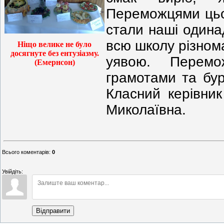
Переможцями цьог
стали наші одина
всю школу різнома
Ніщо велике не було
досягнуте без ентузіазму.
уявою. Перемо
(Емернсон)
грамотами та бу
Класний керівни
Миколаївна.
Всього коментарів
:
0
Увійдіть:
Відправити