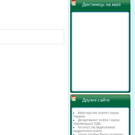
Дихтинець на мапі
Дружні сайти
Міністерство освіти і науки
України
Департамент освіти і науки
Чернівецької ОДА
Інститут післядипломної
педагогічної освіти
Центр професійного розвитку