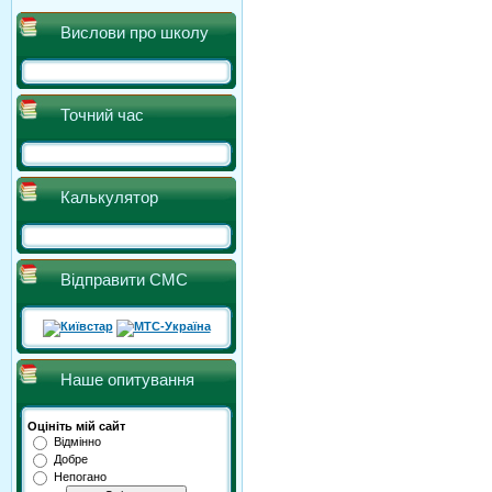
Вислови про школу
Точний час
Калькулятор
Відправити СМС
Наше опитування
Оцініть мій сайт
Відмінно
Добре
Непогано