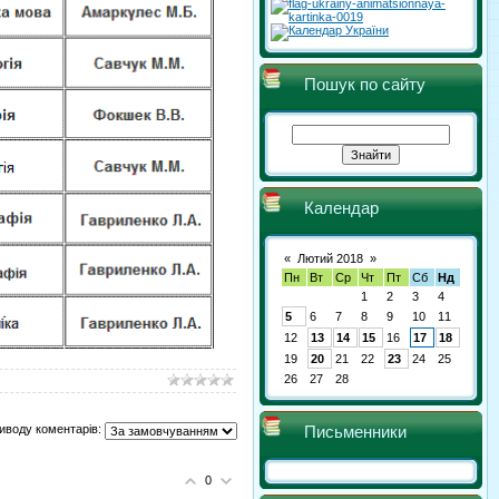
Пошук по сайту
Календар
«
Лютий 2018
»
Пн
Вт
Ср
Чт
Пт
Сб
Нд
1
2
3
4
5
6
7
8
9
10
11
12
13
14
15
16
17
18
19
20
21
22
23
24
25
26
27
28
иводу коментарів:
Письменники
0