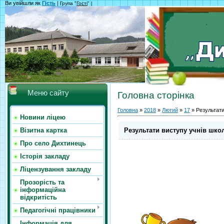
Ви увійшли як
Гість
|
Група "
Гості
" |
Меню сайту
Головна сторінка
Головна
»
2018
»
Лютий
»
17
» Результати 
Новини ліцею
Результати виступу учнів школи
Візитна картка
Про село Дихтинець
Історія закладу
Ліцензування закладу
Прозорість та
інформаційна
відкритість
Педагогічні працівники
Інформація для