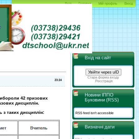
Вхід
Головна
Мій профіль
Вихід
Вхід на сайт
Увійти через uID
Стара форма входу
Реєстрація
Новини ІППО
вибороли 42 призових
Буковини (RSS)
базових дисциплін.
ь з таких дисциплін:
RSS feed isn't accessible
Визначні дати