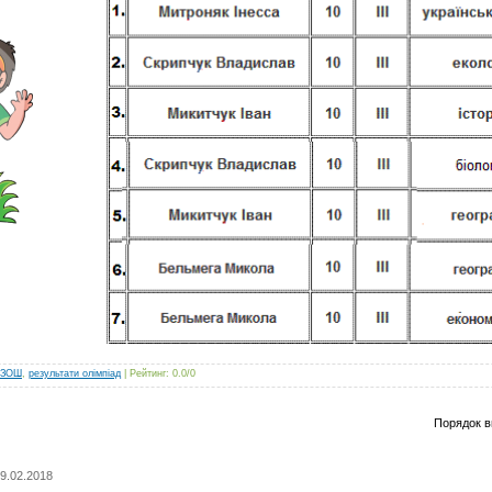
 ЗОШ
,
результати олімпіад
|
Рейтинг
:
0.0
/
0
Порядок в
19.02.2018