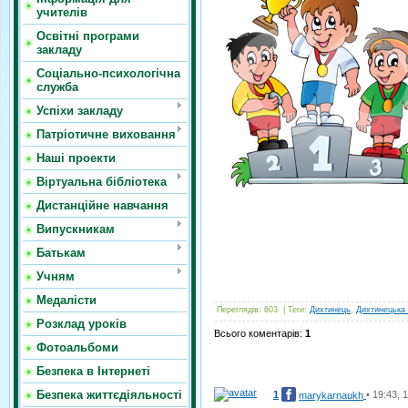
учителів
Освітні програми
закладу
Соціально-психологічна
служба
Успіхи закладу
Патріотичне виховання
Наші проекти
Віртуальна бібліотека
Дистанційне навчання
Випускникам
Батькам
Учням
Медалісти
Переглядів
:
603
|
Теги
:
Дихтинець
,
Дихтинецька
Розклад уроків
Всього коментарів
:
1
Фотоальбоми
Безпека в Інтернеті
Безпека життєдіяльності
1
• 19:43, 
marykarnaukh