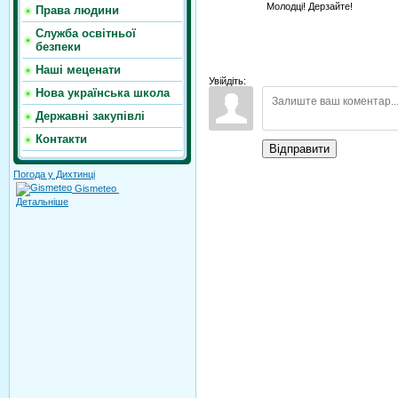
Молодці! Дерзайте!
Права людини
Служба освітньої
безпеки
Наші меценати
Увійдіть:
Нова українська школа
Державні закупівлі
Контакти
Відправити
Погода у Дихтинці
Gismeteo
Детальніше