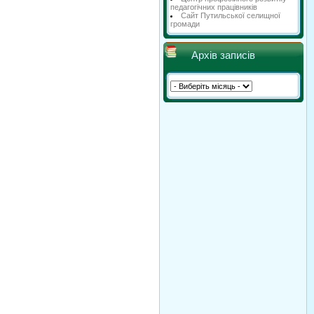
педагогічних працівників
Сайт Путильської селищної
громади
Архів записів