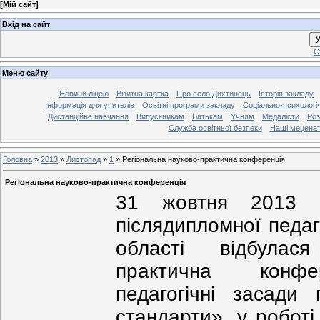
[
Мій сайт
]
Вхід на сайт
У
С
Меню сайту
Новини ліцею
Візитна картка
Про село Дихтинець
Історія закладу
Інформація для учителів
Освітні програми закладу
Соціально-психологі
Дистанційне навчання
Випускникам
Батькам
Учням
Медалісти
Роз
Служба освітньої безпеки
Наші мецена
Головна
»
2013
»
Листопад
»
1
»
Регіональна науково-практична конференція
Регіональна науково-практична конференція
31 жовтня 2013 р
післядипломної педаг
області відбулас
практична конфер
педагогічні засади 
стандарти», у роботі