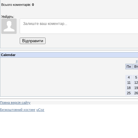
Всього коментарів
:
0
Увійдіть:
Відправити
Calendar
«
Пн
Вт
4
5
11
12
18
19
25
26
Повна версія сайту
Безкоштовний хостинг
uCoz