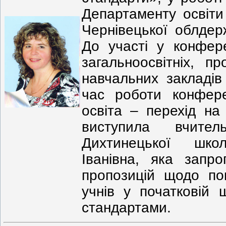
Департаменту освіти 
Чернівецької облдерж
До участі у конфере
загальноосвітніх, пр
навчальних закладів 
час роботи конфере
освіта – перехід на
виступила вчител
Дихтинецької шко
Іванівна, яка запр
пропозицій щодо по
учнів у початковій 
стандартами.