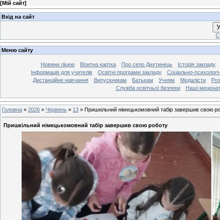
[
Мій сайт
]
Вхід на сайт
У
С
Меню сайту
Новини ліцею
Візитна картка
Про село Дихтинець
Історія закладу
Інформація для учителів
Освітні програми закладу
Соціально-психологі
Дистанційне навчання
Випускникам
Батькам
Учням
Медалісти
Роз
Служба освітньої безпеки
Наші мецена
Головна
»
2026
»
Червень
»
13
»
Пришкільний німецькомовний табір завершив свою р
Пришкільний німецькомовний табір завершив свою роботу