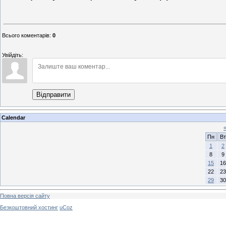
Всього коментарів
:
0
Увійдіть:
Відправити
Calendar
Пн
Вт
1
2
8
9
15
16
22
23
29
30
Повна версія сайту
Безкоштовний хостинг
uCoz