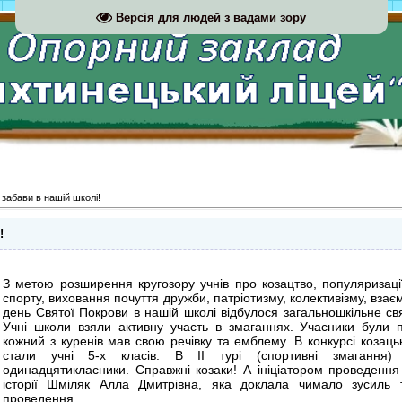
Версія для людей з вадами зору
 забави в нашій школі!
!
З метою розширення кругозору учнів про козацтво, популяризації
спорту, виховання почуття дружби, патріотизму, колективізму, взає
день Святої Покрови в нашій школі відбулося загальношкільне свя
Учні школи взяли активну участь в змаганнях. Учасники були п
кожний з куренів мав свою речівку та емблему. В конкурсі козаць
стали учні 5-х класів. В ІІ турі (спортивні змагання)
одинадцятикласники. Справжні козаки! А ініціатором проведення
історії Шміляк Алла Дмитрівна, яка доклала чимало зусиль 
проведення.