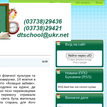
Вхід
Головна
Мій профіль
Вихід
Вхід на сайт
Увійти через uID
Стара форма входу
Реєстрація
Новини ІППО
 фізичної культури та
Буковини (RSS)
мовиручки, 14 жовтня в
то «Козацькі забави».
оділені на курені, де
RSS feed has not correct syntax.
кої пісні переможцями
 перемогу отримали
Визначні дати
 свята була вчителька
та старань для його