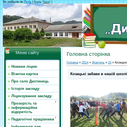
Ви увійшли як
Гість
|
Група "
Гості
" |
Меню сайту
Головна сторінка
Головна
»
2014
»
Жовтень
»
15
» Козацькі
Новини ліцею
Козацькі забави в нашій школі
Візитна картка
Про село Дихтинець
Історія закладу
Ліцензування закладу
Прозорість та
інформаційна
відкритість
Педагогічні працівники
Інформація для