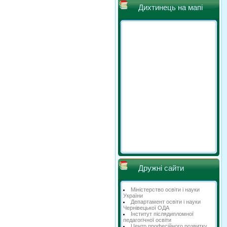
Дихтинець на мапі
Дружні сайти
Міністерство освіти і науки
України
Департамент освіти і науки
Чернівецької ОДА
Інститут післядипломної
педагогічної освіти
Центр професійного розвитку