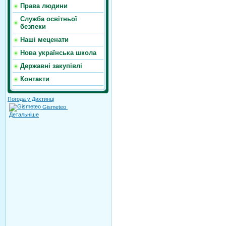
Права людини
Служба освітньої
безпеки
Наші меценати
Нова українська школа
Державні закупівлі
Контакти
Погода у Дихтинці
Gismeteo
Детальніше