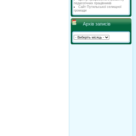
педагогічних працівників
Сайт Путильської селищної
громади
Архів записів