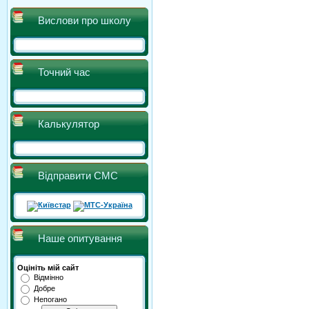
Вислови про школу
Точний час
Калькулятор
Відправити СМС
Наше опитування
Оцініть мій сайт
Відмінно
Добре
Непогано