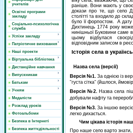
віку села, вважаючи, що с
учителів
раніше. Вони мають у своє
докази про те, що село 
Освітні програми
столітті та входило до скла
закладу
було її форпостом. А дату
Соціально-психологічна
Дихтинець 1774 року може 
служба
нинішньої Буковини саме в
Успіхи закладу
цьому відбулася своєрід
відповідним записом в реєс
Патріотичне виховання
Історія села в українсь
Наші проекти
Віртуальна бібліотека
Назва села (версії)
Дистанційне навчання
Випускникам
Версія №1.
За однією із вер
"густа сітка" (йшлося, ймовірн
Батькам
Учням
Версія №2.
Назва села піш
добували нафту та переробля
Медалісти
Розклад уроків
Версія №3.
За іншою версіє
легко дихається.
Фотоальбоми
Безпека в Інтернеті
Чим цікава історія нашо
Безпека життєдіяльності
Про наше село варто знати,