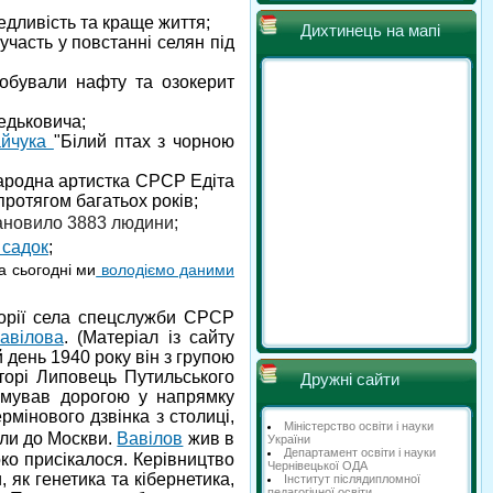
дливість та краще життя;
Дихтинець на мапі
участь у повстанні селян під
добували нафту та озокерит
едьковича;
айчука
"Білий птах з чорною
Народна артистка СРСР Едіта
ротягом багатьох років;
ановило 3883 людини;
 садок
;
а сьогодні ми
володіємо даними
иторії села спецслужби СРСР
авілова
. (Матеріал із сайту
 день 1940 року він з групою
уторі Липовець Путильського
Дружні сайти
рямував дорогою у напрямку
мінового дзвінка з столиці,
Міністерство освіти і науки
ли до Москви.
Вавілов
жив в
України
Департамент освіти і науки
ко присікалося. Керівництво
Чернівецької ОДА
 як генетика та кібернетика,
Інститут післядипломної
педагогічної освіти