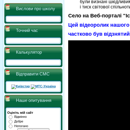
були визнані шкідливи
і тиск світової спільно
Вислови про школу
Село на Веб-порталі "І
Цей відеоролик нашого
Точний час
частково був відзнятий
Калькулятор
Відправити СМС
Наше опитування
Оцініть мій сайт
Відмінно
Добре
Непогано