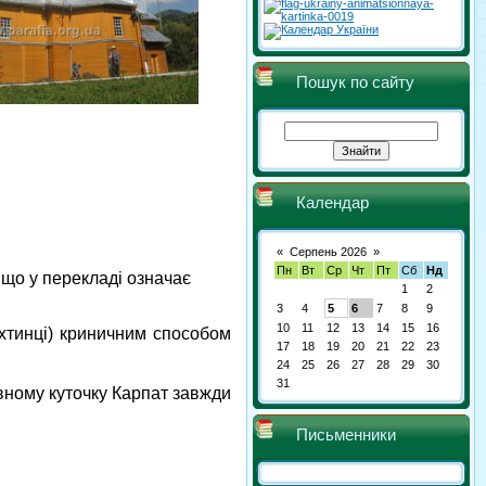
Пошук по сайту
Календар
«
Серпень 2026
»
Пн
Вт
Ср
Чт
Пт
Сб
Нд
, що у перекладі означає
1
2
3
4
5
6
7
8
9
10
11
12
13
14
15
16
ихтинці) криничним способом
17
18
19
20
21
22
23
24
25
26
27
28
29
30
31
івному куточку Карпат завжди
Письменники