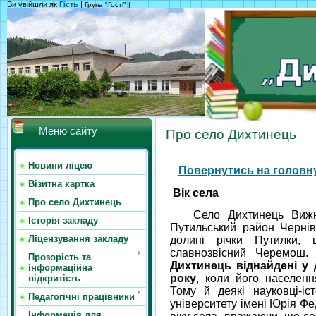
Ви увійшли як
Гість
|
Група "
Гості
" |
Меню сайту
Про село Дихтинець
Новини ліцею
Повернутись на головну
Візитна картка
Вік села
Про село Дихтинець
Село Дихтинець Вижниц
Історія закладу
Путильський район Черніве
Ліцензування закладу
долині річки Путилки,
славнозвісний Черемош
Прозорість та
Дихтинець віднайдені у
інформаційна
року
, коли його населенн
відкритість
Тому й деякі науковці-іс
Педагогічні працівники
університету імені Юрія Фе
Інформація для