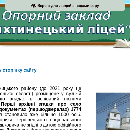
Версія для людей з вадами зору
 сторінку сайту
ького району (до 2021 року це
цької області) розміщене у вузькій
 що впадає в оспіваний піснями
.
Перші архівні згадки про село
 документах (першоджерелах) 1774
я становило вже більше 1000 осіб.
торики Чернівецького національного
дьковича не згідні з датою офіційного