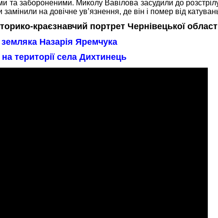
ми та забороненими. Миколу Вавілова засудили до розстрілу
ти замінили на довічне ув’язнення, де він і помер від катуван
сторико-краєзнавчий портрет Чернівецької област
 земляка Назарія Яремчука
 на території села Дихтинець