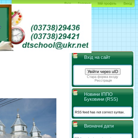
Вхід
Головна
Мій профіль
Вихід
Вхід на сайт
Увійти через uID
Стара форма входу
Реєстрація
Новини ІППО
Буковини (RSS)
RSS feed has not correct syntax.
Визначні дати