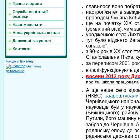
Права людини
славилося воно побрат
настрої жителів завжд
Служба освітньої
безпеки
проводом Лук'яна Кобил
ще на початку ХІХ ст
Наші меценати
(земляний віск), чим з
Нова українська школа
уродженкою села Дихти
тут було відзнято ба
Державні закупівлі
ознакою";
Контакти
з 90-х років ХХ столі
Станіславівна П'єха, к
Погода у Дихтинці
за переписом 2001 рок
Gismeteo
в селі
функціонують дві
Детальніше
восени 2012 року Дих
про те, школа працювала 
А ще наше село відоме
(НКВС)
заарештували 
Чернівецького націонал
науковців був у науко
(Вижницького) району
Путили, його машину н
забрав до Чернівців. А
радянську епоху, де в
радянської держави ста