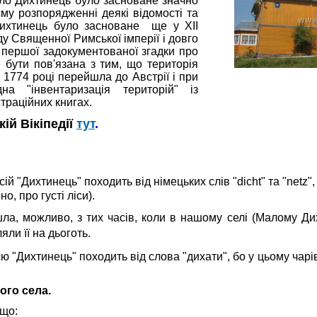
ело Дихтинець було засноване значно
му розпорядженні деякі відомості та
Дихтинець було засноване ще у ХІІ
ду Священної Римської імперії і довго
 першої задокументованої згадки про
бути пов'язана з тим, що територія
 1774 році перейшла до Австрії і при
на "інвентаризація територій" із
траційних книгах.
кій Вікіпедії
тут
.
сій "Дихтинець" походить від німецьких слів "dicht" та "netz"
о, про густі ліси).
ла, можливо, з тих часів, коли в нашому селі (Малому Д
ли її на дьоготь.
ю "Дихтинець" походить від слова "дихати", бо у цьому чар
го села.
 що: