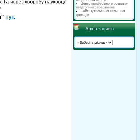
. Та через хворобу науковця
Центр професійного розвитку
ь.
педагогічних працівників
Сайт Путильської селищної
громади
і"
тут.
Архів записів