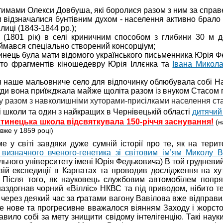
имами Олекси Довбуша, які боролися разом з ним за справе
и відзначалися бунтівним духом - населення активно брало 
иці (1843-1844 рр.);
. (1801 рік) в селі криничним способом з глибини 30 м 
аймався спеціально створений консорціум;
нець була мати відомого українського письменника Юрія Ф
гато фрагментів кіношедевру Юрія Іллєнка та
Івана Микол
ття наше мальовниче село для відпочинку облюбувала собі 
уди вона приїжджала майже щоліта разом із внуком Стасом п
у разом з навколишніми хуторами-присілками
населення
ст
 школи та один з найкращих в Чернівецькій області
дитячий
тинецька школа відсвяткувала 150-річчя заснування!
(н
вже у 1859 році)
 у світі завдяки дуже сумній історії про те, як на тер
визначного вченого-генетика зі світовим ім’ям Миколу В
ьного університету імені Юрія Федьковича) В той грудневий
вій експедиції в Карпатах та проводив дослідження на х
. Після того, як науковець службовим автомобілем поп
аздогнав чорний «Вілліс» НКВС та під приводом, нібито тер
 через деякий час за
ратами вагону Вавілова вже відправи
ґ
се нове та прогресивне вважалося віянням Заходу і жорсто
вило собі за мету знищити свідому інтелігенцію. Такі науки,