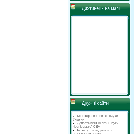
Дихтинець на мапі
Дружні сайти
Міністерство освіти і науки
України
Департамент освіти і науки
Чернівецької ОДА
Інститут післядипломної
педагогічної освіти