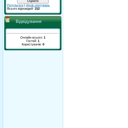
Результати
|
Архів опитувань
Всього відповідей:
152
Відвідування
Онлайн всього:
1
Гостей:
1
Користувачів:
0