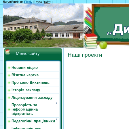
Ви увійшли як
Гість
|
Група "
Гості
" |
Меню сайту
Наші проекти
Новини ліцею
Візитна картка
Про село Дихтинець
Історія закладу
Ліцензування закладу
Прозорість та
інформаційна
відкритість
Педагогічні працівники
Інформація для