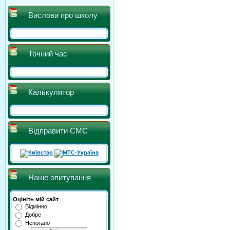
Вислови про школу
Точний час
Калькулятор
Відправити СМС
Наше опитування
Оцініть мій сайт
Відмінно
Добре
Непогано