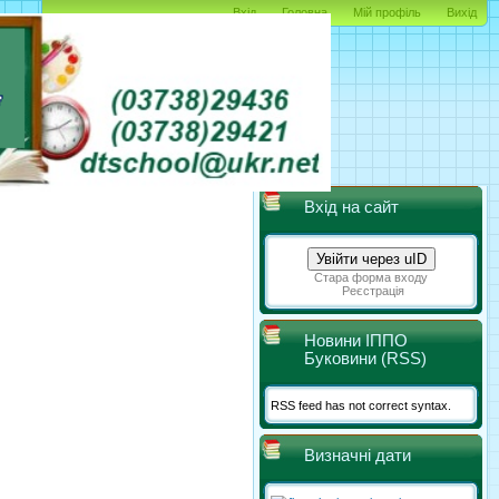
Вхід
Головна
Мій профіль
Вихід
Вхід на сайт
Увійти через uID
Стара форма входу
Реєстрація
Новини ІППО
Буковини (RSS)
RSS feed has not correct syntax.
Визначні дати