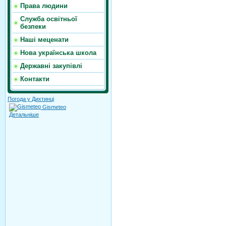
Права людини
Служба освітньої
безпеки
Наші меценати
Нова українська школа
Державні закупівлі
Контакти
Погода у Дихтинці
Gismeteo
Детальніше