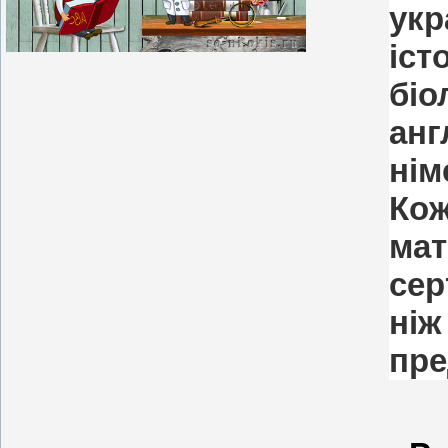
укр
іс
біо
ан
нім
Ко
ма
сер
ні
пре