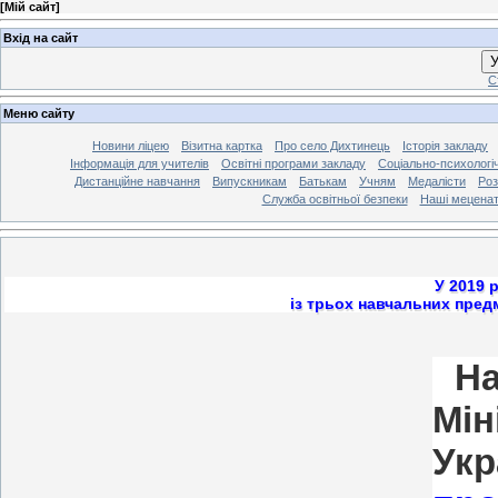
[
Мій сайт
]
Вхід на сайт
У
С
Меню сайту
Новини ліцею
Візитна картка
Про село Дихтинець
Історія закладу
Інформація для учителів
Освітні програми закладу
Соціально-психологі
Дистанційне навчання
Випускникам
Батькам
Учням
Медалісти
Роз
Служба освітньої безпеки
Наші мецена
У 2019 
із трьох навчальних предм
Н
Мі
У