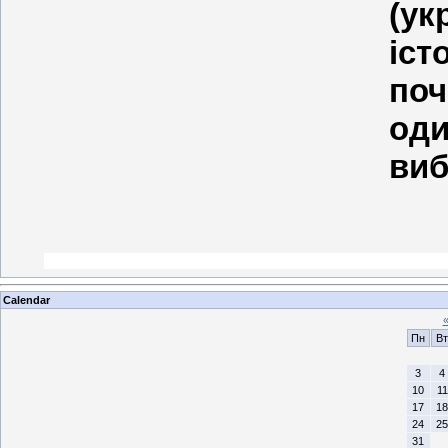
(ук
іс
поч
од
виб
Calendar
Пн
Вт
3
4
10
11
17
18
24
25
31