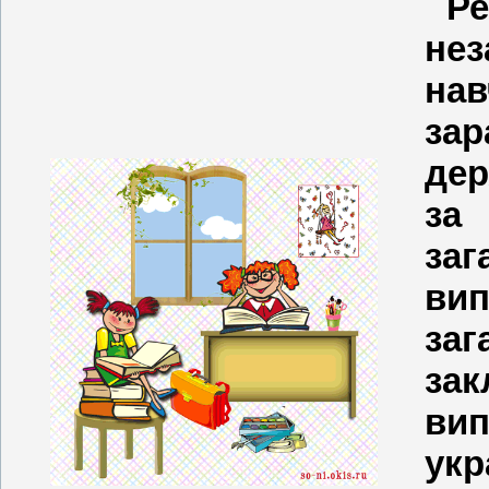
Р
нез
на
зар
дер
за
заг
ви
за
зак
ви
ук