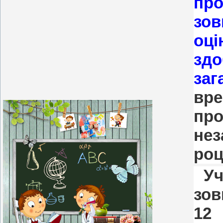
пр
зо
оці
зд
заг
вр
пр
нез
роц
У
зов
12