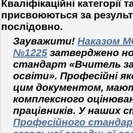
Кваліфікаційні категорії т
присвоюються за результа
послідовно.
Зауважити!
Наказом МО
№1225
затверджено но
стандарт «Вчитель зак
освіти». Професійні як
цим документом, мают
комплексного оцінюван
працівників. У наших
Професійного стандар