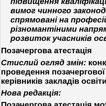
підвищення кваліфікаці
вимог чинного законод
спрямовані на професі
різномантіними напря
розвиток учасників ос
Позачергова атестація
Стислий огляд змін:
конк
проведення позачергової а
керівників закладів освіти
Нова редакція:
Позачергова атестація мо