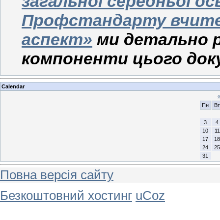
загальної середньої ос
Профстандарту вчите
аспект»
ми детально р
компоненти цього док
Calendar
Пн
Вт
3
4
10
11
17
18
24
25
31
Повна версія сайту
Безкоштовний хостинг
uCoz