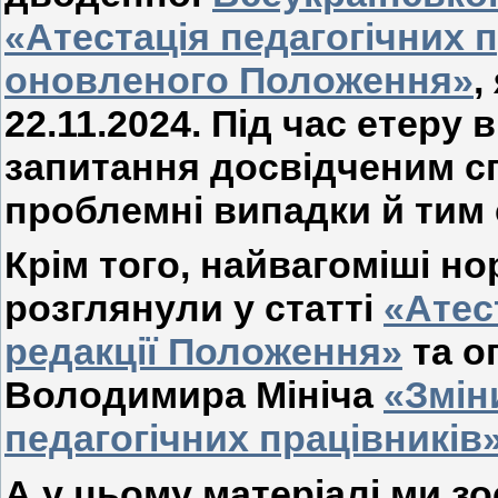
«Атестація педагогічних 
оновленого Положення»
,
22.11.2024. Під час етеру
запитання досвідченим сп
проблемні випадки й тим 
Крім того, найвагоміші н
розглянули у статті
«Атес
редакції Положення»
та о
Володимира Мініча
«Змін
педагогічних працівників»
А у цьому матеріалі ми 