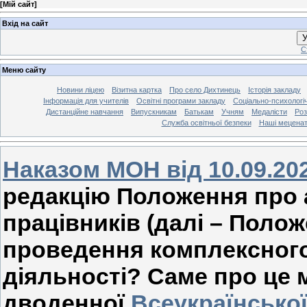
[
Мій сайт
]
Вхід на сайт
У
С
Меню сайту
Новини ліцею
Візитна картка
Про село Дихтинець
Історія закладу
Інформація для учителів
Освітні програми закладу
Соціально-психологі
Дистанційне навчання
Випускникам
Батькам
Учням
Медалісти
Роз
Служба освітньої безпеки
Наші мецена
Наказом МОН від 10.09.2
редакцію Положення про 
працівників (далі – Полож
проведення комплексного
діяльності? Саме про це 
дводенної
Всеукраїнської