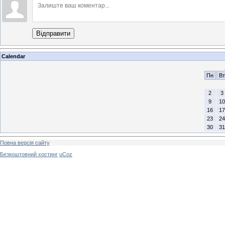
Відправити
Calendar
Пн
Вт
2
3
9
10
16
17
23
24
30
31
Повна версія сайту
Безкоштовний хостинг
uCoz