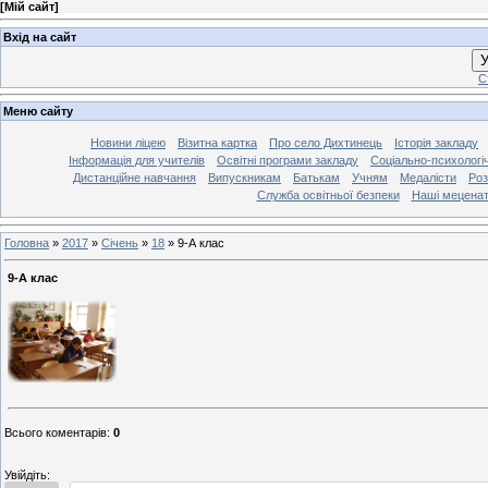
[
Мій сайт
]
Вхід на сайт
У
С
Меню сайту
Новини ліцею
Візитна картка
Про село Дихтинець
Історія закладу
Інформація для учителів
Освітні програми закладу
Соціально-психологі
Дистанційне навчання
Випускникам
Батькам
Учням
Медалісти
Роз
Служба освітньої безпеки
Наші мецена
Головна
»
2017
»
Січень
»
18
»
9-А клас
9-А клас
Всього коментарів
:
0
Увійдіть: