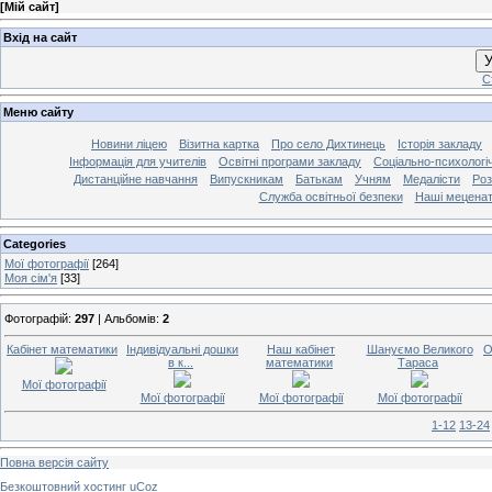
[
Мій сайт
]
Вхід на сайт
У
С
Меню сайту
Новини ліцею
Візитна картка
Про село Дихтинець
Історія закладу
Інформація для учителів
Освітні програми закладу
Соціально-психологі
Дистанційне навчання
Випускникам
Батькам
Учням
Медалісти
Роз
Служба освітньої безпеки
Наші мецена
Categories
Мої фотографії
[264]
Моя сім'я
[33]
Фотографій:
297
| Альбомів:
2
Кабінет математики
Індивідуальні дошки
Наш кабінет
Шануємо Великого
О
в к...
математики
Тараса
Мої фотографії
Мої фотографії
Мої фотографії
Мої фотографії
1-12
13-24
Повна версія сайту
Безкоштовний хостинг
uCoz