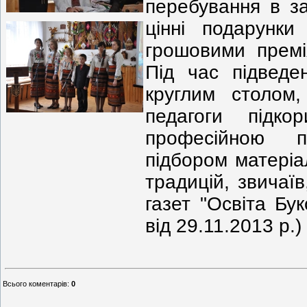
перебування в з
цінні подарунк
грошовими премі
Під час підведе
круглим столом
педагоги підко
професійною п
підбором матеріа
традицій, звичаїв
газет "Освіта Бу
від 29.11.2013 р.)
Всього коментарів
:
0