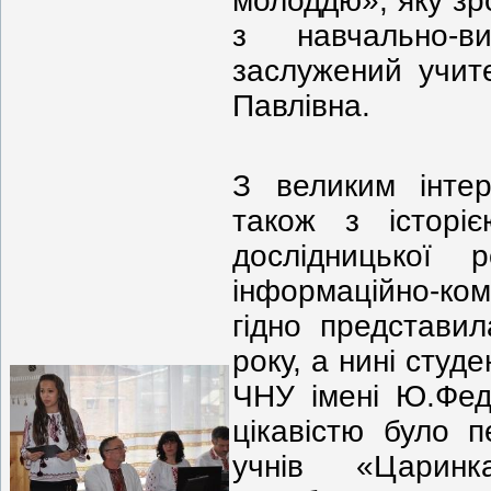
молоддю», яку зр
з навчально-в
заслужений учит
Павлівна.
З великим інтер
також з історіє
дослідницької 
інформаційно-кому
гідно представи
року, а нині студ
ЧНУ імені Ю.Фед
цікавістю було п
учнів «Царин