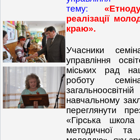
тему:
«Етнод
реалізації моло
краю».
Учасники семін
управління осві
міських рад на
роботу семі
загальноосвітні
навчальному зак
переглянути пре
«Гірська школа
методичної та 