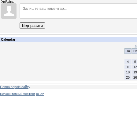
Увійдіть:
Відправити
Calendar
«
Пн
Вт
4
5
11
12
18
19
25
26
Повна версія сайту
Безкоштовний хостинг
uCoz