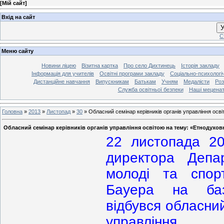
[
Мій сайт
]
Вхід на сайт
У
С
Меню сайту
Новини ліцею
Візитна картка
Про село Дихтинець
Історія закладу
Інформація для учителів
Освітні програми закладу
Соціально-психологі
Дистанційне навчання
Випускникам
Батькам
Учням
Медалісти
Роз
Служба освітньої безпеки
Наші мецена
Головна
»
2013
»
Листопад
»
30
»
Обласний семінар керівників органів управління осві
Обласний семінар керівників органів управління освітою на тему: «Етнодуховн
22 листопада 20
директора Депар
молоді та спо
Бауера на баз
відбувся обласний
управлін