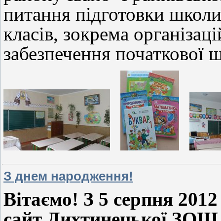
питання підготовки школ
класів, зокрема організац
забезпечення початкової 
З днем народження!
Вітаємо! З 5 серпня 201
сайт
Дихтинецької ЗОШ І