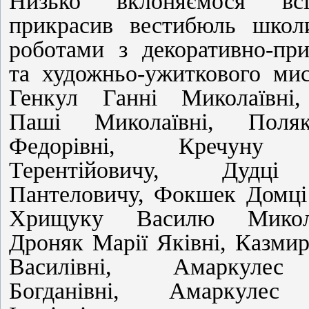
Низько вклоняємося вс
прикрасив вестибюль школ
роботами з декоративно-при
та художньо-ужиткового мис
Генкул Ганні Миколаївні
Паші Миколаївні, Поля
Федорівні, Кречуну 
Терентійовичу, Дудц
Пантеловичу, Фокшек Домці 
Хрищуку Василю Микола
Дроняк Марії Яківні, Казми
Василівні, Амаркуле
Богданівні, Амаркулес 