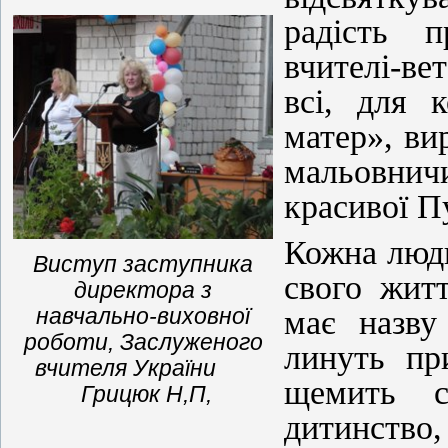
радість п
вчителі-в
всі, для 
матер», ви
мальовни
красивої 
Кожна люди
Виступ заступника
свого житт
директора з
навчально-виховної
має назву
роботи, Заслуженого
линуть пр
вчителя України
щемить с
Грицюк Н,П,
дитинство