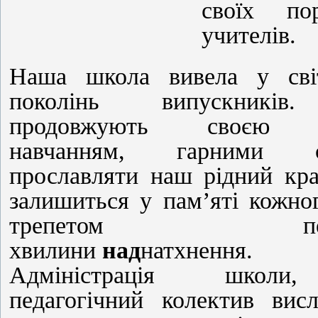
своїх по
учителів.
Наша школа вивела у сві
поколінь випускникі
продовжують своєю п
навчанням, гарними с
прославляти наш рідний кра
залишиться у пам’яті кожног
трепетом пере
хвилини
над
натхнення.
Адміністрація школи
педагогічний колектив вис