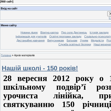
[
Мій сайт
]
Вхід на сайт
У
С
Меню сайту
Новини ліцею
Візитна картка
Про село Дихтинець
Історія закладу
Інформація для учителів
Освітні програми закладу
Соціально-психологі
Дистанційне навчання
Випускникам
Батькам
Учням
Медалісти
Роз
Служба освітньої безпеки
Наші мецена
Головна
»
Архів матеріалів
Нашій школі - 150 років!
28 вересня 2012 року о 
шкільному подвір’ї розп
урочиста лінійка, при
святкуванню 150 річниц