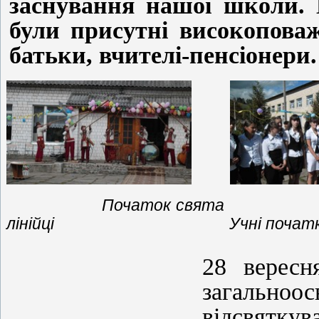
заснування нашої школи. 
були присутні високоповажн
батьки, вчителі-пенсіонери.
Початок свята
лінійці Учні початкових кл
28 вересн
загальноос
відсвяткув