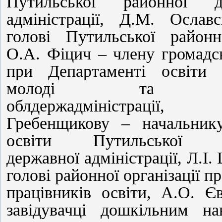
Путильської районної де
адміністрації, Д.М. Ослав
голові Путильської районн
О.А. Фіцич – члену громадс
при Департаменті освіти 
молоді та сп
облдержадміністраці
Гребенщикову – начальнику
освіти Путильської р
державної адміністрації, Л.І.
голові районної організації п
працівників освіти, А.О. Є
завідувачці дошкільним на