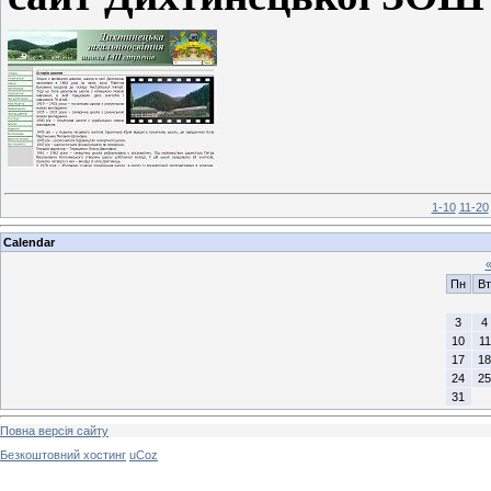
1-10
11-20
Calendar
Пн
Вт
3
4
10
11
17
18
24
25
31
Повна версія сайту
Безкоштовний хостинг
uCoz