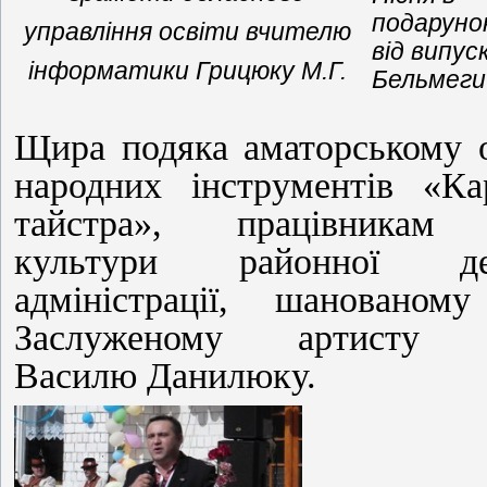
подаруно
управління освіти вчителю
від випус
інформатики Грицюку М.Г.
Бельмеги 
Щира подяка аматорському 
народних інструментів «Ка
тайстра», працівникам 
культури районної дер
адміністрації, шанованом
Заслуженому артисту У
Василю Данилюку.