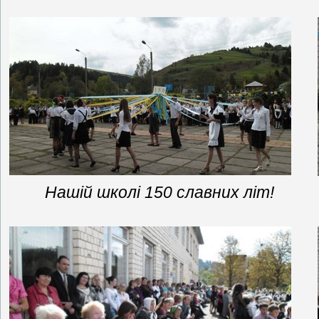
Нашій школі 150 славних літ!