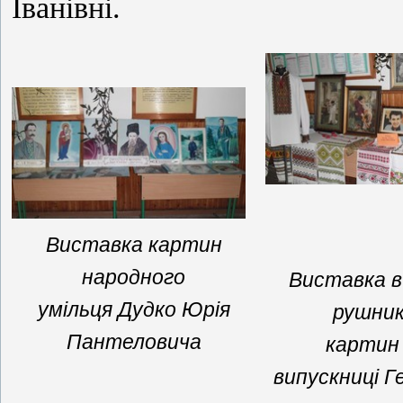
Іванівні.
Виставка картин
народного
Виставка 
умільця Дудко Юрія
рушник
Пантеловича
картин
випускниці Г