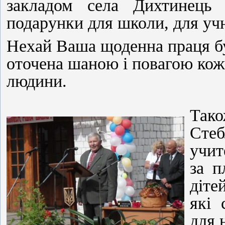
закладом села Дихтинець 
подарунки для школи, для уч
Нехай Ваша щоденна праця б
оточена шаною і повагою кож
людини.
Так
Сте
учит
за п
діте
які
для 