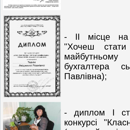
- ІІ місце на
"Хочеш стати
майбутньом
бухгалтера с
Павлівна);
- диплом І ст
конкурсі "Клас