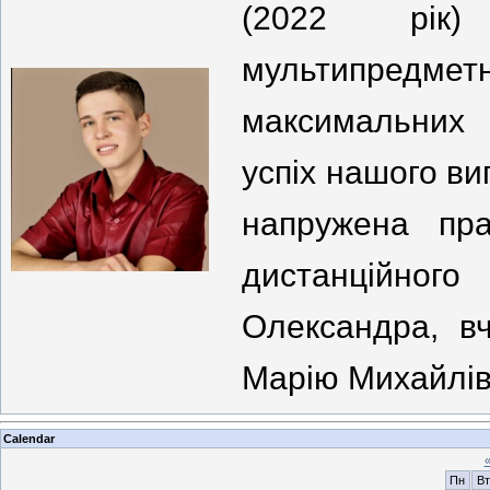
(2022 рік)
мультипредмет
максимальних 
успіх нашого в
напружена пр
дистанційно
Олександра, в
Марію Михайлів
Calendar
Пн
Вт