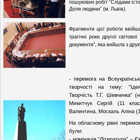
пошукових робіт "Слідами істор
Доля людини" (м. Львів).
Фрагменти цієї роботи ввійш
трагічні роки другої світової 
документи”, яка вийшла з друк
- перемога на Всеукраїнськ
творчості на тему: "Ідея
Творчість Т.Г. Шевченка" (н
Микитчук Сергій (
11 клас
Валентина, Москаль Аліна (1
На обласному рівні перемо
були:
- номінація “Література” – Є