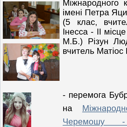
Міжнародного к
імені Петра Яци
(5 клас, вчит
Інесса - ІІ міс
М.Б.) Різун Лю
вчитель Матіос 
- перемога Бубр
на
Міжнарод
Черемошу -