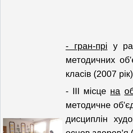
- гран-прі
у рай
методичних об'
класів (2007 рік)
- ІІІ місце
на
о
методичне об'
дисциплін худо
основ здоров’я