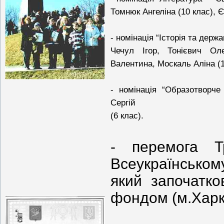
Томнюк Ангеліна
(10 клас)
, 
- номінація “Історія та держ
Чечул Ігор, Тонієвич Ол
Валентина, Москаль Аліна (1
- номінація “Образотворч
Сергій
(6 клас).
- перемога Т
Всеукраїнськом
який започатко
фондом (м.Харкі