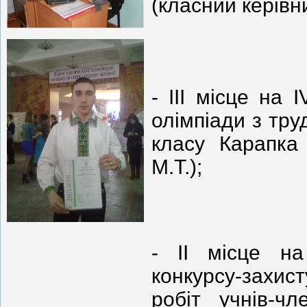
(класний керівн
- ІІІ місце на 
олімпіади з тру
класу Карапка
М.Т.);
- ІІ місце на 
конкурсу-захи
робіт учнів-ч