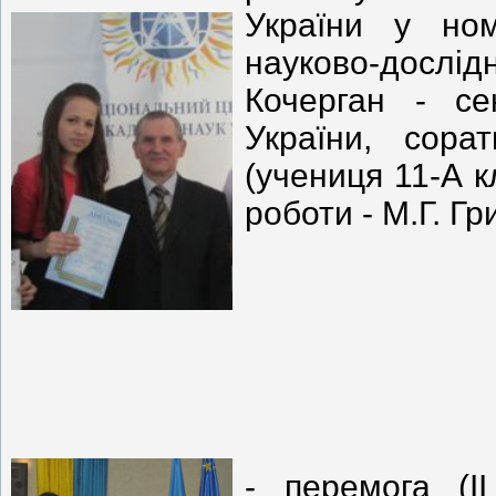
України у номі
науково-дослід
Кочерган - се
України, сора
(учениця 11-А к
роботи - М.Г. Гр
- перемога (І