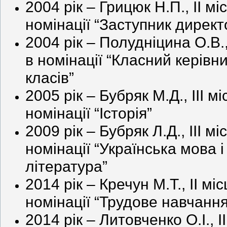
2004 рік – Грицюк Н.П., ІІ мі
номінації
“Заступник директ
2004 рік – Полудніцина О.В., 
в номінації “Класний керівни
класів”
2005 рік – Бубряк М.Д., ІІІ мі
номінації “Історія”
2009 рік – Бубряк Л.Д., ІІІ мі
номінації “Українська мова і
література”
2014 рік – Кречун М.Т., ІІ міс
номінації “Трудове навчання
2014 рік – Литовченко О.І., ІІ