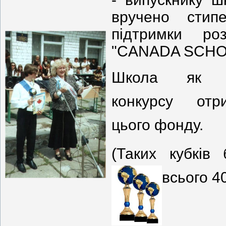
вручено сти
підтримки ро
"CANADA SCHO
Школа як п
конкурсу отр
цього фонду.
(Таких кубків
всього 4