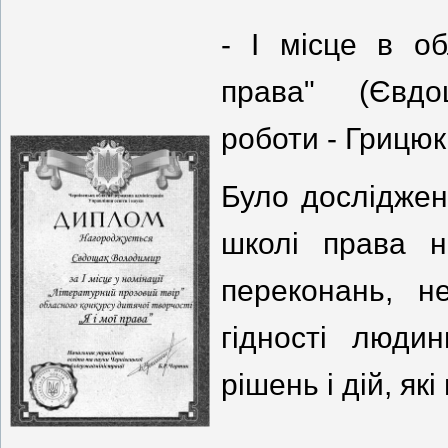
- І місце в об
права" (Євдо
роботи - Грицюк
Було досліджен
школі права н
переконань, н
гідності люди
рішень і дій, я