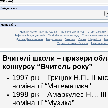
[
Мій сайт
]
Вхід на сайт
У
С
Меню сайту
Новини ліцею
Візитна картка
Про село Дихтинець
Історія закладу
Інформація для учителів
Освітні програми закладу
Соціально-психологі
Дистанційне навчання
Випускникам
Батькам
Учням
Медалісти
Роз
Служба освітньої безпеки
Наші мецена
Вчителі школи – призери об
конкурсу “Вчитель року”
1997 рік – Грицюк Н.П., ІІ мі
номінації
“Математика"
1998 рік – Амаркулес Н.І., ІІІ
номінації “Музика”