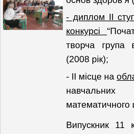
- диплом ІІ ст
конкурсі
“Поча
т
ворча група в
(2008 рік);
- ІІ місце на
обл
навчальних 
математичного ц
Випускник 11 