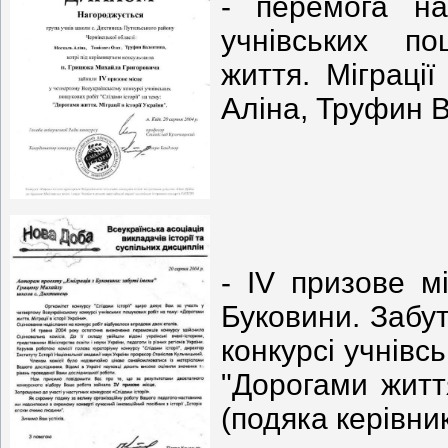
- перемога на
учнівських по
життя. Міграції
Аліна, Труфин В
- ІV призове м
Буковини. Забут
конкурсі учнівс
"Дорогами життя
(подяка керівни