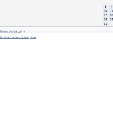
3
4
10
11
17
18
24
25
31
Повна версія сайту
Безкоштовний хостинг
uCoz