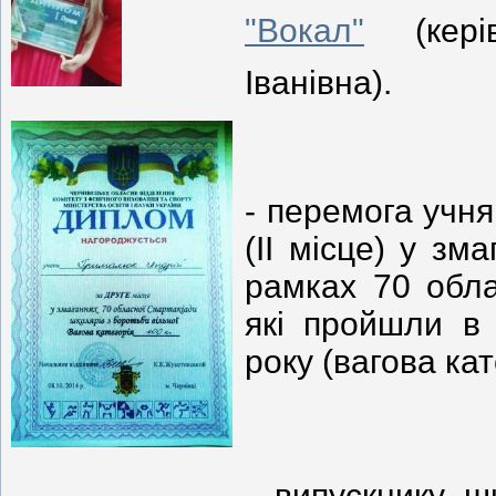
"Вокал"
(кері
Іванівна).
- перемога учн
(ІІ місце) у зм
рамках 70 обла
які пройшли в 
року (вагова кат
- випускнику ш