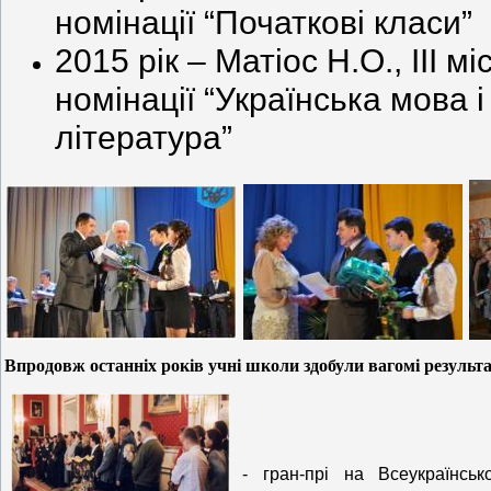
номінації “Початкові класи”
2015 рік – Матіос Н.О., ІІІ мі
номінації “Українська мова і
література”
Впродовж останніх років учні школи здобули вагомі результа
- гран-прі на Всеукраїнськ