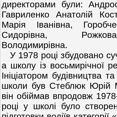
директорами були: Андро
Гавриленко Анатолій Кос
Марія Іванівна, Гороб
Сидорівна, Рожков
Володимирівна.
У 1978 році збудовано су
а школу із восьмирічної р
Ініціатором будівництва т
школи був Стеблюк Юрій 
він обіймав впродовж 1978
році у школі було створе
підготовки водіїв категорі