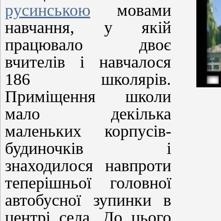
русинською
мовами
навчання, у якій
працювало двоє
вчителів і навчалося
186 школярів.
Приміщення школи
мало декілька
маленьких корпусів-
будиночків і
знаходилося навпроти
теперішньої головної
автобусної зупинки в
центрі села. До цього