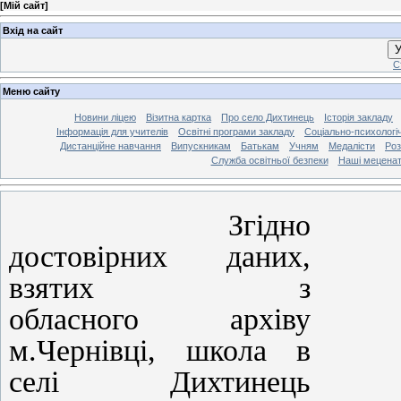
[
Мій сайт
]
Вхід на сайт
У
С
Меню сайту
Новини ліцею
Візитна картка
Про село Дихтинець
Історія закладу
Інформація для учителів
Освітні програми закладу
Соціально-психологі
Дистанційне навчання
Випускникам
Батькам
Учням
Медалісти
Роз
Служба освітньої безпеки
Наші мецена
Згідно
достовірних
даних,
взятих з
обласного
архіву
м.Чернівці, школа в
селі Дихтинець