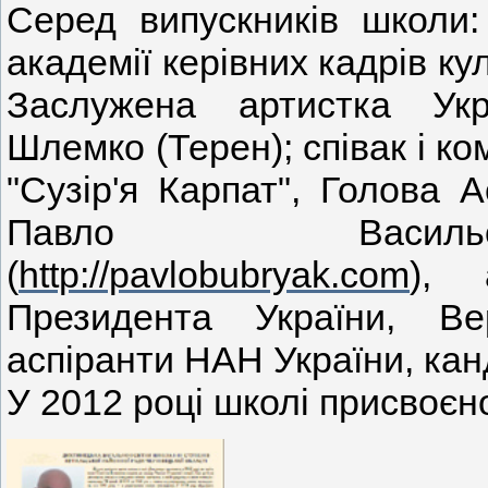
Серед випускників школи:
академії керівних кадрів ку
Заслужена артистка Ук
Шлемко (Терен); співак і ко
"Сузiр'я Карпат", Голова Ас
Павло Василь
(
http://pavlobubryak.com
), 
Президента України, Ве
аспіранти НАН України, кан
У 2012 році школі присвоєн