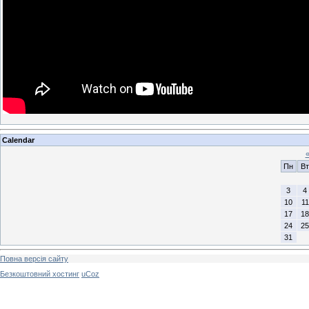
Calendar
Пн
Вт
3
4
10
11
17
18
24
25
31
Повна версія сайту
Безкоштовний хостинг
uCoz